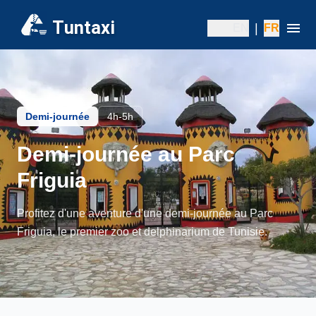
Tuntaxi
|
EN
FR
Demi-journée
4h-5h
Demi-journée au Parc
Friguia
Profitez d'une aventure d'une demi-journée au Parc
Friguia, le premier zoo et delphinarium de Tunisie.